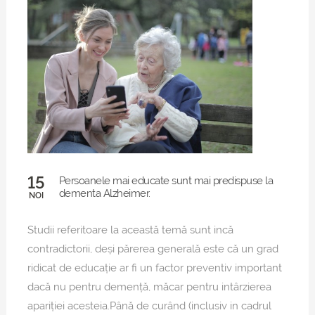
15
Persoanele mai educate sunt mai predispuse la
dementa Alzheimer.
NOI
Studii referitoare la această temă sunt incă
contradictorii, deși părerea generală este că un grad
ridicat de educație ar fi un factor preventiv important
dacă nu pentru demență, măcar pentru intârzierea
apariției acesteia.Până de curând (inclusiv in cadrul