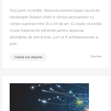
Deși pare incredibil, depresia esteprincipala cauză de
handicapîn Statele Unite în rândul persoanelor cu
vârste cuprinse între 15 și 44 de ani. Cu toate că există
multe tratamente eficiente pentru depresie,
abordările de primă linie, cum ar fi antidepresivele și
psih...
Depresie
Citește mai departe