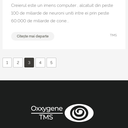
Creierul este un imens computer , alcatuit din peste
100 de miliarde de neuroni uniti intre ei prin peste
60.000 de miliarde de cone...
TMS
Citește mai departe
1
2
3
4
5