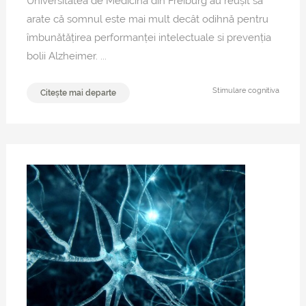
Universitatea de Medicina din Freiburg au reușit să
arate că somnul este mai mult decât odihnă pentru
îmbunătățirea performanței intelectuale si prevenția
bolii Alzheimer. ...
Stimulare cognitiva
Citește mai departe