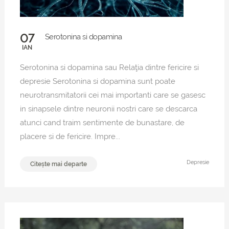
07
Serotonina si dopamina
IAN
Serotonina si dopamina sau Relaţia dintre fericire si
depresie Serotonina si dopamina sunt poate
neurotransmitatorii cei mai importanti care se gasesc
in sinapsele dintre neuronii nostri care se descarca
atunci cand traim sentimente de bunastare, de
placere si de fericire. Impre...
Depresie
Citește mai departe