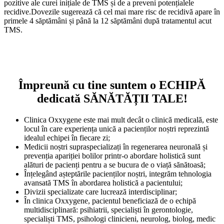
pozitive ale curei inițiale de TMS și de a preveni potențialele
recidive.Dovezile sugerează că cel mai mare risc de recidivă apare în
primele 4 săptămâni și până la 12 săptămâni după tratamentul acut
TMS.
Împreună cu tine suntem o ECHIPĂ
dedicată SĂNĂTĂȚII TALE!
Clinica Oxxygene este mai mult decât o clinică medicală, este
locul în care experiența unică a pacienților noștri reprezintă
idealul echipei în fiecare zi;
Medicii noștri supraspecializați în regenerarea neuronală și
prevenția apariției bolilor printr-o abordare holistică sunt
alături de pacienți pentru a se bucura de o viață sănătoasă;
Înțelegând așteptările pacienților noștri, integrăm tehnologia
avansată TMS în abordarea holistică a pacientului;
Divizii specializate care lucrează interdisciplinar;
În clinica Oxxygene, pacientul beneficiază de o echipă
multidisciplinară: psihiatrii, specialiști în gerontologie,
specialiști TMS, psihologi clinicieni, neurolog, biolog, medic