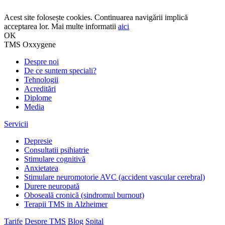
Acest site folosește cookies. Continuarea navigării implică
acceptarea lor. Mai multe informatii
aici
OK
TMS Oxxygene
Despre noi
De ce suntem speciali?
Tehnologii
Acreditări
Diplome
Media
Servicii
Depresie
Consultatii psihiatrie
Stimulare cognitivă
Anxietatea
Stimulare neuromotorie AVC (accident vascular cerebral)
Durere neuropată
Oboseală cronică (sindromul burnout)
Terapii TMS in Alzheimer
Tarife
Despre TMS
Blog
Spital