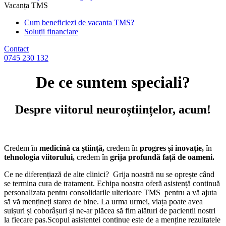
Vacanța TMS
Cum beneficiezi de vacanta TMS?
Soluții financiare
Contact
0745 230 132
De ce suntem speciali?
Despre viitorul neuroștiințelor, acum!
Credem în
medicină ca știință,
credem în
progres și
inovație,
în
tehnologia viitorului,
credem în
grija profundă față de oameni.
Ce ne diferențiază de alte clinici? Grija noastră nu se oprește când
se termina cura de tratament. Echipa noastra oferă asistență continuă
personalizata pentru consolidarile ulterioare TMS pentru a vă ajuta
să vă mențineți starea de bine. La urma urmei, viața poate avea
suișuri și coborâșuri și ne-ar plăcea să fim alături de pacientii nostri
la fiecare pas.Scopul asistentei continue este de a menține rezultatele