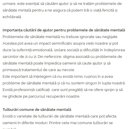
urmare, este esențial să căutăm ajutor și să ne tratăm problemele de
sănătate mintală pentru a ne asigura că putem trăi o viață fericită și
echilibrată.
Importanța căutării de ajutor pentru problemele de sănătate mentală
Problemele de sănătate mentală nu trebuie ignorate sau neglijate.
Acestea pot avea un impact semnificativ asupra vieții noastre și pot
duce la suferință emoțională, izolare socială și dificultăți în îndeplinirea
sarcinilor de zi cu zi. Din nefericire, stigma asociată cu problemele de
sănătate mentală poate împiedica oamenii să caute ajutor și să
primească tratamentul de care au nevoie.
Este important să înțelegem că nu există nimic rușinos în a avea
probleme de sănătate mentală și că nu suntem singuri în lupta noastră.
Există profesioniști calificați care sunt pregătiți să ne ofere sprijin și să
ne ghideze pe parcursul recuperării noastre.
Tulburări comune de sănătate mentală
Există o varietate de tulburări de sănătate mentală care pot afecta
oamenii în diferite moduri. Printre cele mai comune tulburări se