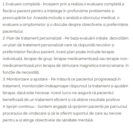
1. Evaluare completă - Începem prin a realiza o evaluare completă a
fiecărui pacient pentru a înțelege în profunzime problemele și
preocupările lor. Aceasta include o analiză a istoricului medical, o
evaluare a simptomelor și o discuție despre obiectivele și preferințele
pacientului.
2. Plan de tratament personalizat - Pe baza evaluării inițiale, dezvoltăm
un plan de tratament personalizat care să răspundă nevoilor și
preferințelor fiecărui pacient. Acest plan poate include terapie
individuală, terapie de grup, terapie medicamentoasă sau terapie non-
medicamentoasă prin terapia de stimulare magnetica transcraniana în
funcție de necesități.
3. Monitorizare și ajustare - Pe măsură ce pacientul progresează în
tratament, monitorizăm îndeaproape răspunsul la tratament și ajustăm
terapia, dacă este necesar. Acest lucru ne asigură că pacientul
beneficiază de un tratament eficient și că obține rezultate pozitive.
4. Sprijin continuu - Suntem angajați să sprijinim pacienții pe parcursul
procesului de vindecare și să le oferim suportul de care au nevoie
pentru a-și atinge obiectivele de sănătate mentală.