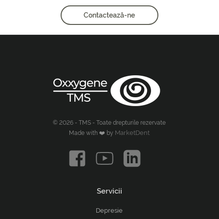
Contactează-ne
© 2026 - TMS - Toate drepturile rezervate
MarketDent
Made with ❤️ by
Servicii
Depresie