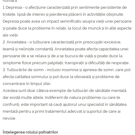
numără:
1. Depresia - o afecțiune caracterizată prin sentimente persistente de
tristețe, lipsă de interes și pierderea plăcerii în activitățile obișnuite.
Depresia poate avea un impact semnificativ asupra vieții unei persoane
și poate duce la probleme în relații, la locul de muncă și în alte aspecte
ale vieții.
2. Anxietatea - o tulburare caracterizată prin preocupări excesive,
teamă și neliniște constantă. Anxietatea poate afecta capacitatea unei
persoane de a se relaxa și de a se bucura de viață și poate duce la
simptome fizice precum palpitații, transpirații și dificultăți de respirație.
3. Tulburările de somn - inclusiv insomnia și apneea de somn, care pot
afecta calitatea somnului și pot duce la oboseală și probleme de
concentrare în timpul zilei.
Acestea sunt doar câteva exemple de tulburări de sănătate mentală,
dar există multe altele. Indiferent de natura problemei cu care te
confrunți, este important să cauți ajutorul unui specialist în sănătatea
mentală pentru a primi tratamentul adecvat și suportul de care ai
nevoie.
Înțelegerea rolului psihiatrilor