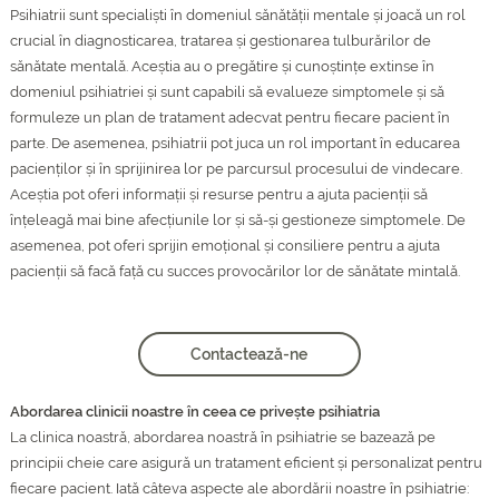
Psihiatrii sunt specialiști în domeniul sănătății mentale și joacă un rol
crucial în diagnosticarea, tratarea și gestionarea tulburărilor de
sănătate mentală. Aceștia au o pregătire și cunoștințe extinse în
domeniul psihiatriei și sunt capabili să evalueze simptomele și să
formuleze un plan de tratament adecvat pentru fiecare pacient în
parte. De asemenea, psihiatrii pot juca un rol important în educarea
pacienților și în sprijinirea lor pe parcursul procesului de vindecare.
Aceștia pot oferi informații și resurse pentru a ajuta pacienții să
înțeleagă mai bine afecțiunile lor și să-și gestioneze simptomele. De
asemenea, pot oferi sprijin emoțional și consiliere pentru a ajuta
pacienții să facă față cu succes provocărilor lor de sănătate mintală.
Contactează-ne
Abordarea clinicii noastre în ceea ce privește psihiatria
La clinica noastră, abordarea noastră în psihiatrie se bazează pe
principii cheie care asigură un tratament eficient și personalizat pentru
fiecare pacient. Iată câteva aspecte ale abordării noastre în psihiatrie: