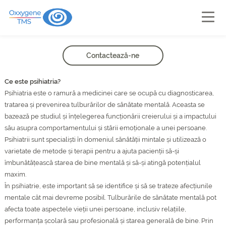
Contactează-ne
Ce este psihiatria?
Psihiatria este o ramură a medicinei care se ocupă cu diagnosticarea,
tratarea și prevenirea tulburărilor de sănătate mentală. Aceasta se
bazează pe studiul și înțelegerea funcționării creierului și a impactului
său asupra comportamentului și stării emoționale a unei persoane.
Psihiatrii sunt specialiști în domeniul sănătății mintale și utilizează o
varietate de metode și terapii pentru a ajuta pacienții să-și
îmbunătățească starea de bine mentală și să-și atingă potențialul
maxim.
În psihiatrie, este important să se identifice și să se trateze afecțiunile
mentale cât mai devreme posibil. Tulburările de sănătate mentală pot
afecta toate aspectele vieții unei persoane, inclusiv relațiile,
performanța școlară sau profesională și starea generală de bine. Prin