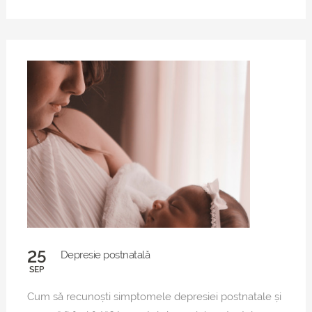
25
Depresie postnatală
SEP
Cum să recunoști simptomele depresiei postnatale și