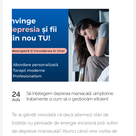
24
Să înțelegem depresia maniacală: simptome,
tratamente și cum să o gestionăm eficient
AUG
Te-ai gândit vreodată că dacă alternezi stări de
tristețe cu perioade de energie excesivă poți suferi
de depresie maniacală? Atunci când vine vorba de