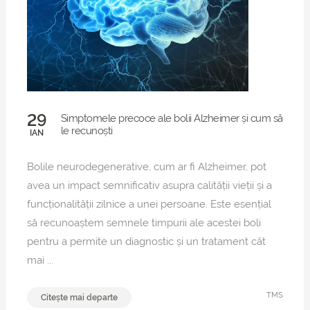
29
Simptomele precoce ale bolii Alzheimer și cum să
le recunoști
IAN
Bolile neurodegenerative, cum ar fi Alzheimer, pot
avea un impact semnificativ asupra calității vieții și a
funcționalității zilnice a unei persoane. Este esențial
să recunoaștem semnele timpurii ale acestei boli
pentru a permite un diagnostic și un tratament cât
mai ...
TMS
Citește mai departe