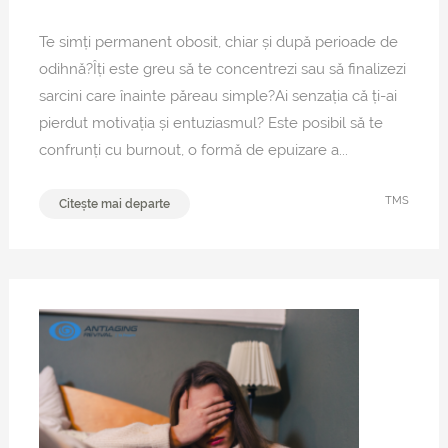
Te simți permanent obosit, chiar și după perioade de
odihnă?Îți este greu să te concentrezi sau să finalizezi
sarcini care înainte păreau simple?Ai senzația că ți-ai
pierdut motivația și entuziasmul? Este posibil să te
confrunți cu burnout, o formă de epuizare a...
TMS
Citește mai departe