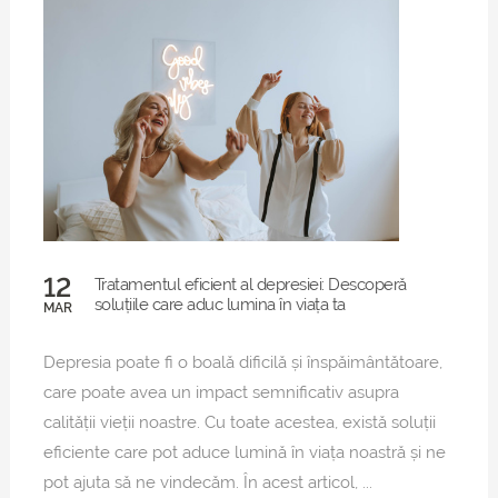
12
Tratamentul eficient al depresiei: Descoperă
soluțiile care aduc lumina în viața ta
MAR
Depresia poate fi o boală dificilă și înspăimântătoare,
care poate avea un impact semnificativ asupra
calității vieții noastre. Cu toate acestea, există soluții
eficiente care pot aduce lumină în viața noastră și ne
pot ajuta să ne vindecăm. În acest articol, ...