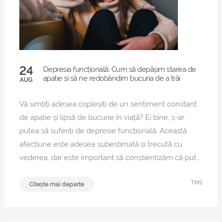
24
Depresia funcțională: Cum să depășim starea de
apatie și să ne redobândim bucuria de a trăi
AUG
Vă simțiți adesea copleșiți de un sentiment constant
de apatie și lipsă de bucurie în viață? Ei bine, s-ar
putea să suferiți de depresie funcțională. Această
afecțiune este adesea subestimată și trecută cu
vederea, dar este important să conștientizăm că put...
TMS
Citește mai departe