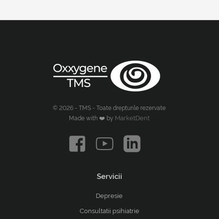
© 2026 - TMS - Toate drepturile rezervate
MarketDent
Made with ❤️ by
Servicii
Depresie
Consultatii psihiatrie